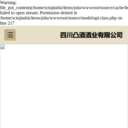
Warning:
file_put_contents(/home/sctujiudsiclteuwjsiiu/wwwroot/source/cache/l
failed to open stream: Permission denied in
/home/sctujiudsiclteuwjsiiu/wwwroot/source/model/api.class.php on
line 217